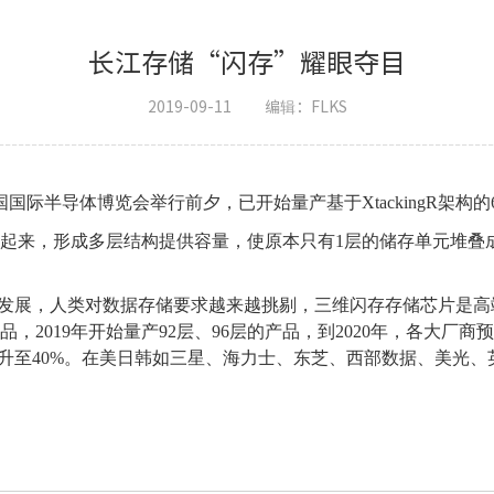
长江存储“闪存”耀眼夺目
2019-09-11
编辑：FLKS
国国际半导体博览会举行前夕，已开始量产基于
XtackingR架
堆叠起来，形成多层结构提供容量，使原本只有1层的储存单元堆叠
的发展，人类对数据存储要求越来越挑剔，三维闪存存储芯片是
产品，2019年开始量产92层、96层的产品，到2020年，各大厂商
至40%。在美日韩如三星、海力士、东芝、西部数据、美光、英特